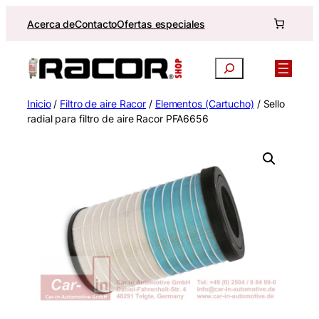
Saltar
Acerca de
Contacto
Ofertas especiales
al
contenido
Buscar
Inicio
/
Filtro de aire Racor
/
Elementos (Cartucho)
/ Sello
radial para filtro de aire Racor PFA6656