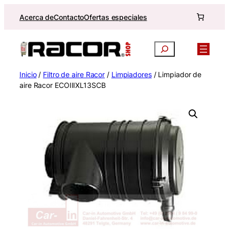
Saltar
Acerca de
Contacto
Ofertas especiales
al
contenido
Buscar
Inicio
/
Filtro de aire Racor
/
Limpiadores
/ Limpiador de
aire Racor ECOIIIXL13SCB