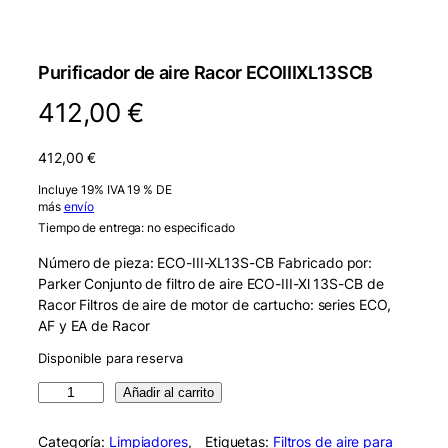
Purificador de aire Racor ECOIIIXL13SCB
412,00
€
412,00
€
Incluye 19% IVA 19 % DE
más
envío
Tiempo de entrega: no especificado
Número de pieza: ECO-III-XL13S-CB Fabricado por:
Parker Conjunto de filtro de aire ECO-III-Xl 13S-CB de
Racor Filtros de aire de motor de cartucho: series ECO,
AF y EA de Racor
Disponible para reserva
R
Añadir al carrito
a
c
Categoría:
Limpiadores
, 
Etiquetas:
Filtros de aire para