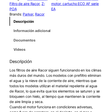
o
Filtro de aire Racor
, 
Z-
motor: cartucho ECO AF serie
r
POA
EA
E
Brands:
Parker
, 
Racor
C
Descripción
O
I
Información adicional
I
I
Documentos
X
L
Videos
1
3
Descripción
S
C
Los filtros de aire Racor siguen funcionando en los climas
B
más duros del mundo. Los modelos con prefiltro eliminan
A
el agua y la nieve de la corriente de aire, mientras que
i
todos los modelos utilizan el material repelente al agua
r
de Racor, lo que evita que los elementos se saturen y se
C
bloqueen con hielo, al tiempo que mantienen la corriente
l
de aire limpia y seca.
e
Cuando el motor funciona en condiciones adversas,
a