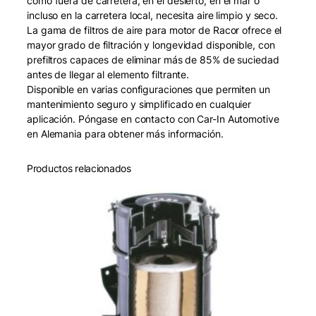
como fuera de carretera, en el desierto, en el mar o
n
incluso en la carretera local, necesita aire limpio y seco.
e
La gama de filtros de aire para motor de Racor ofrece el
r
mayor grado de filtración y longevidad disponible, con
c
prefiltros capaces de eliminar más de 85% de suciedad
a
antes de llegar al elemento filtrante.
n
Disponible en varias configuraciones que permiten un
t
mantenimiento seguro y simplificado en cualquier
i
aplicación. Póngase en contacto con Car-In Automotive
d
en Alemania para obtener más información.
a
d
Productos relacionados