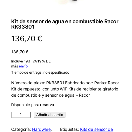
Kit de sensor de agua en combustible Racor
RK33801
136,70
€
136,70
€
Incluye 19% IVA 19 % DE
más
envío
Tiempo de entrega: no especificado
Número de pieza: RK33801 Fabricado por: Parker Racor
Kit de repuesto: conjunto WIF Kits de recipiente giratorio
de combustible y sensor de agua – Racor
Disponible para reserva
R
Añadir al carrito
a
c
Categoría:
Hardware
, 
Etiquetas:
Kits de sensor de