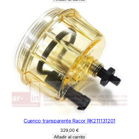
Cuenco transparente Racor RK211131201
329,00
€
Añadir al carrito