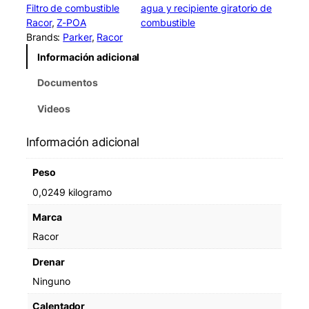
o
Filtro de combustible
agua y recipiente giratorio de
r
Racor
, 
Z-POA
combustible
R
Brands:
Parker
, 
Racor
K
Información adicional
3
3
Documentos
8
0
Videos
1
W
Información adicional
a
t
Peso
e
r
0,0249 kilogramo
i
Marca
n
F
Racor
u
Drenar
e
l
Ninguno
S
Calentador
e