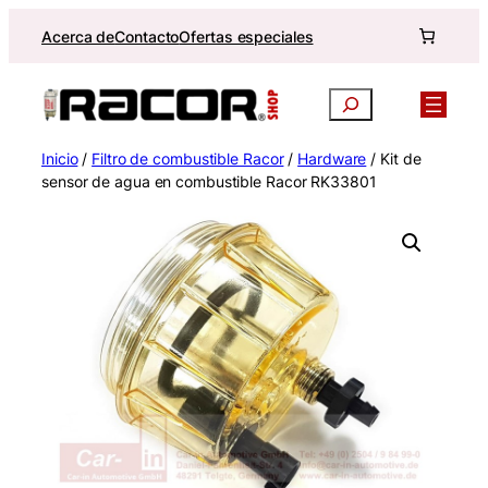
Saltar
Acerca de
Contacto
Ofertas especiales
al
contenido
Buscar
Inicio
/
Filtro de combustible Racor
/
Hardware
/ Kit de
sensor de agua en combustible Racor RK33801