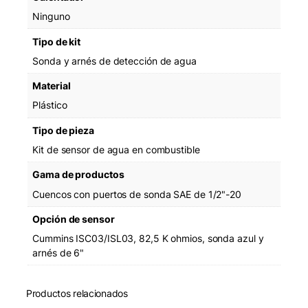
n
Ninguno
s
o
Tipo de kit
r
Sonda y arnés de detección de agua
K
i
Material
t
Plástico
c
a
Tipo de pieza
n
Kit de sensor de agua en combustible
t
i
Gama de productos
d
Cuencos con puertos de sonda SAE de 1/2"-20
a
d
Opción de sensor
Cummins ISC03/ISL03, 82,5 K ohmios, sonda azul y
arnés de 6"
Productos relacionados