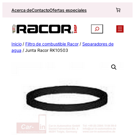
Saltar
Acerca de
Contacto
Ofertas especiales
al
contenido
Buscar
Inicio
/
Filtro de combustible Racor
/
Separadores de
agua
/ Junta Racor RK10503