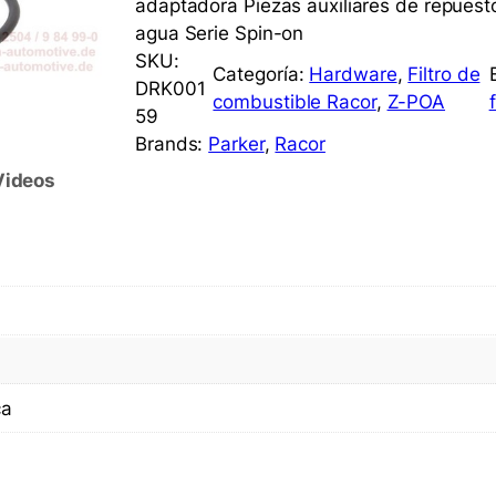
adaptadora Piezas auxiliares de repuest
agua Serie Spin-on
SKU:
Categoría:
Hardware
, 
Filtro de
DRK001
combustible Racor
, 
Z-POA
59
Brands:
Parker
, 
Racor
Videos
ca