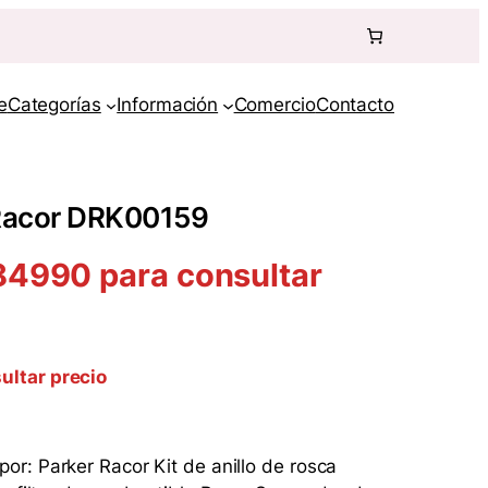
e
Categorías
Información
Comercio
Contacto
 Racor DRK00159
84990 para consultar
ultar precio
r: Parker Racor Kit de anillo de rosca