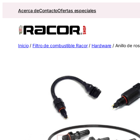
Saltar
Acerca de
Contacto
Ofertas especiales
al
contenido
Inicio
/
Filtro de combustible Racor
/
Hardware
/ Anillo de r