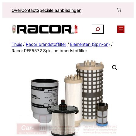
Ga
Over
Contact
Speciale aanbiedingen
naar
de
inhoud
Zoekopdracht
Thuis
/
Racor brandstoffilter
/
Elementen (Spin-on)
/
Racor PFF5572 Spin-on brandstoffilter