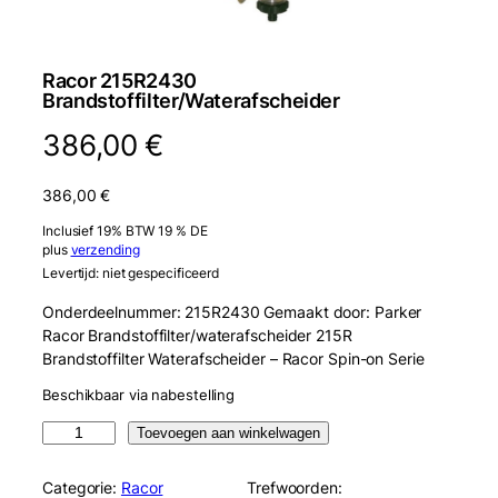
Racor 215R2430
Brandstoffilter/Waterafscheider
386,00
€
386,00
€
Inclusief 19% BTW 19 % DE
plus
verzending
Levertijd: niet gespecificeerd
Onderdeelnummer: 215R2430 Gemaakt door: Parker
Racor Brandstoffilter/waterafscheider 215R
Brandstoffilter Waterafscheider – Racor Spin-on Serie
Beschikbaar via nabestelling
R
Toevoegen aan winkelwagen
a
c
Categorie:
Racor
Trefwoorden: