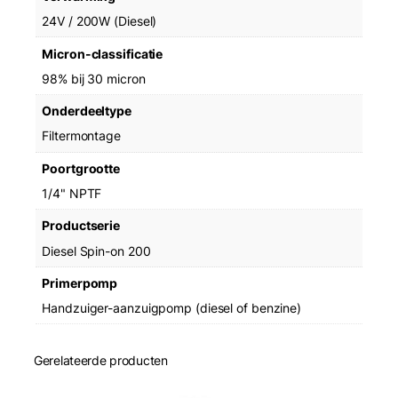
a
24V / 200W (Diesel)
t
e
Micron-classificatie
r
98% bij 30 micron
S
e
Onderdeeltype
p
Filtermontage
a
r
Poortgrootte
a
1/4" NPTF
t
o
Productserie
r
Diesel Spin-on 200
a
a
Primerpomp
n
Handzuiger-aanzuigpomp (diesel of benzine)
t
a
l
Gerelateerde producten