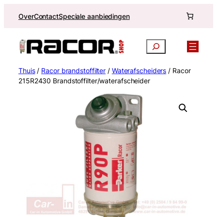
Ga
Over
Contact
Speciale aanbiedingen
naar
de
inhoud
Zoekopdracht
Thuis
/
Racor brandstoffilter
/
Waterafscheiders
/ Racor
215R2430 Brandstoffilter/waterafscheider