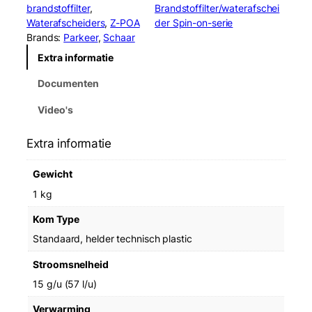
o
brandstoffilter
, 
Brandstoffilter/waterafschei
r
Waterafscheiders
, 
Z-POA
der Spin-on-serie
2
Brands:
Parkeer
, 
Schaar
1
Extra informatie
5
R
Documenten
2
4
Video's
3
0
Extra informatie
F
u
Gewicht
e
l
1 kg
F
Kom Type
i
l
Standaard, helder technisch plastic
t
Stroomsnelheid
e
r
15 g/u (57 l/u)
/
Verwarming
W