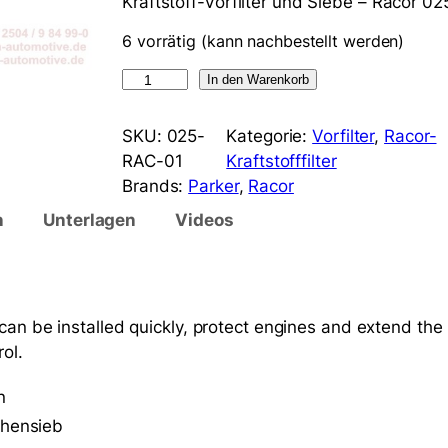
Kraftstoff-Vorfilter und Siebe – Racor 0
6 vorrätig (kann nachbestellt werden)
R
In den Warenkorb
a
c
SKU:
025-
Kategorie:
Vorfilter
, 
Racor-
o
RAC-01
Kraftstofffilter
r
Brands:
Parker
, 
Racor
0
n
Unterlagen
Videos
2
5
R
A
an be installed quickly, protect engines and extend the l
C
ol.
0
1
n
F
hensieb
u