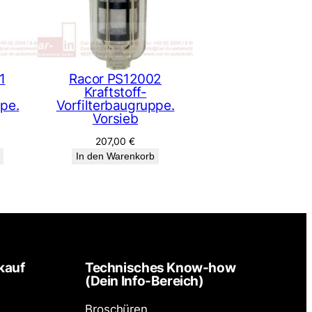
1
Racor PS12002
Kraftstoff-
ppe.
Vorfilterbaugruppe.
Vorsieb
207,00
€
In den Warenkorb
kauf
Technisches Know-how
(Dein Info-Bereich)
Broschüren