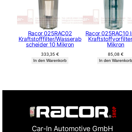
Racor 025RAC02
Racor 025RAC10 I
Kraftstofffilter/Wasserab
Kraftstoffvorfilte
scheider 10 Mikron
Mikron
333,35
€
85,08
€
In den Warenkorb
In den Warenkor
Car-In Automotive GmbH