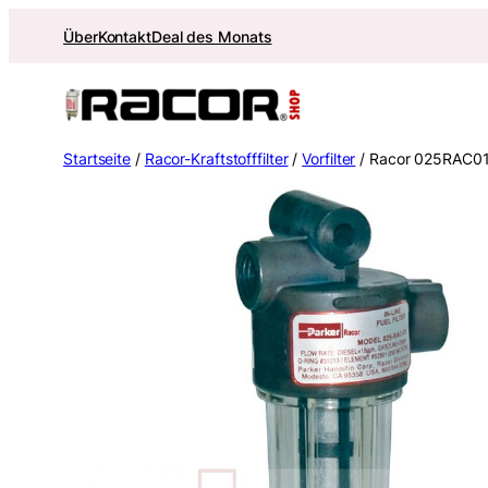
Zum
Über
Kontakt
Deal des Monats
Inhalt
springen
Startseite
/
Racor-Kraftstofffilter
/
Vorfilter
/ Racor 025RAC01 K