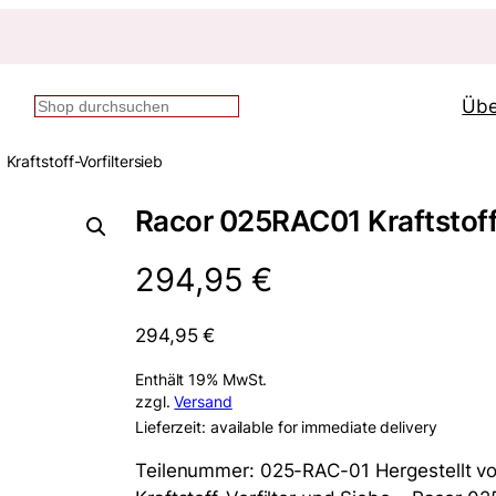
Übe
Suchen
raftstoff-Vorfiltersieb
Racor 025RAC01 Kraftstoff-
294,95
€
294,95
€
Enthält 19% MwSt.
zzgl.
Versand
Lieferzeit: available for immediate delivery
Teilenummer: 025-RAC-01 Hergestellt von