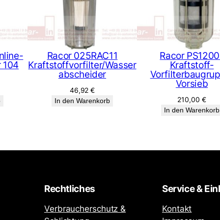
r
M
e
n
g
nline-
Racor 025RAC11
Racor PS1200
r 104
Kraftstoffvorfilter/Wasser
Kraftstoff-
e
abscheider
Vorfilterbaugru
Vorsieb
46,92
€
210,00
€
b
In den Warenkorb
In den Warenkorb
Rechtliches
Service & Ein
Verbraucherschutz &
Kontakt